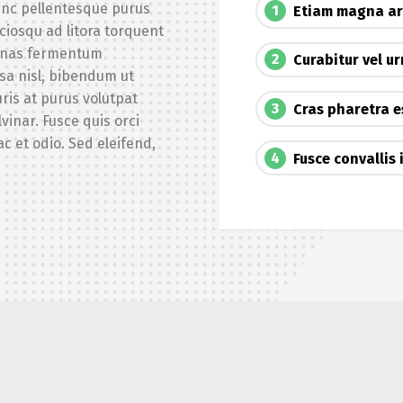
Nunc pellentesque purus
1
Etiam magna arc
ociosqu ad litora torquent
cenas fermentum
2
Curabitur vel u
ssa nisl, bibendum ut
ris at purus volutpat
3
Cras pharetra es
lvinar. Fusce quis orci
 ac et odio. Sed eleifend,
4
Fusce convallis