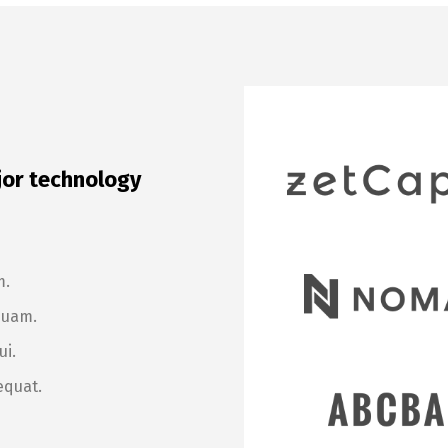
jor technology
m.
quam.
ui.
equat.