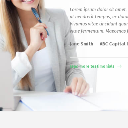
Lorem ipsum dolor sit amet,
ut hendrerit tempus, ex dolor
Vivamus vitae tincidunt quam
vitae fermentum. Maecenas fe
Jane Smith – ABC Capital I
read more testimonials