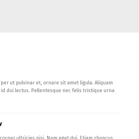
er ut pulvinar et, ornare sit amet ligula. Aliquam
d dui lectus. Pellentesque nec felis tristique urna
y
corper ultricies nisi. Nam eget dui. Etiam rhoncus.